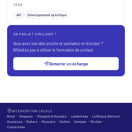
TAGS
API
Développement spécifique
UN PROJET SIMILAIRE ?
Vous avez une idée proche et souhaitez en discuter ?
N'hésitez pas à utiliser le formulaire de contact.
Démarrer un échange
INTERVENTION LOCALE
Brest
Guipavas
Plougastel-Daoulas
Landerneau
Le Relecq-Kerhuon
Gouesnou
Bohars
Plouzané
Guilers
Quimper
Morlaix
Concarneau