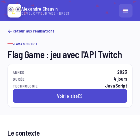
Alexandre Chauvin
DÉVELOPPEUR WEB · BREST
ACCUEIL
Retour aux réalisations
JAVASCRIPT
RÉALISATIONS
Flag Game : jeu avec l'API Twitch
CONTACT
2023
ANNÉE
4 jours
DURÉE
DÉMARRER UN PROJET
JavaScript
TECHNOLOGIE
Voir le site
Le contexte