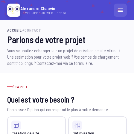
Alexandre Chauvin
DÉVELOPPEUR WEB · BREST
ACCUEIL
ACCUEIL
CONTACT
Parlons de
votre projet
RÉALISATIONS
Vous souhaitez échanger sur un projet de création de site vitrine ?
Une estimation pour votre projet web ? Vos temps de chargement
CONTACT
sont trop longs ? Contactez-moi via ce formulaire.
DÉMARRER UN PROJET
ÉTAPE 1
Quel est votre besoin ?
Choisissez l'option qui correspond le plus à votre demande.
Création de site
Optimisation