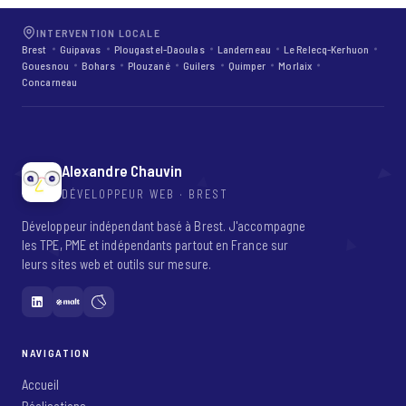
INTERVENTION LOCALE
Brest
Guipavas
Plougastel-Daoulas
Landerneau
Le Relecq-Kerhuon
Gouesnou
Bohars
Plouzané
Guilers
Quimper
Morlaix
Concarneau
Alexandre Chauvin
DÉVELOPPEUR WEB · BREST
Développeur indépendant basé à Brest. J'accompagne
les TPE, PME et indépendants partout en France sur
leurs sites web et outils sur mesure.
NAVIGATION
Accueil