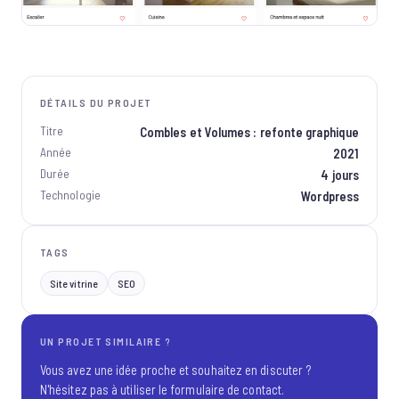
DÉTAILS DU PROJET
Titre
Combles et Volumes : refonte graphique
Année
2021
Durée
4 jours
Technologie
Wordpress
TAGS
Site vitrine
SEO
UN PROJET SIMILAIRE ?
Vous avez une idée proche et souhaitez en discuter ?
N'hésitez pas à utiliser le formulaire de contact.