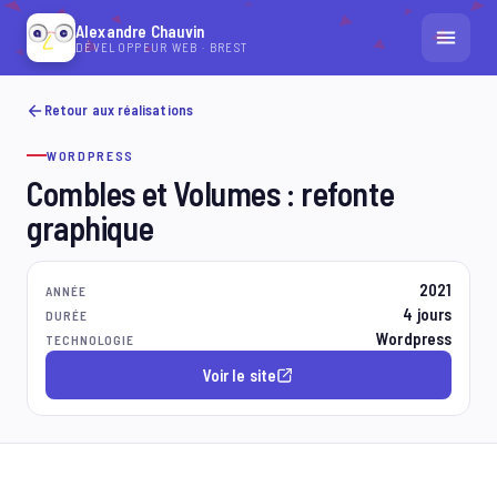
Alexandre Chauvin
DÉVELOPPEUR WEB · BREST
ACCUEIL
Retour aux réalisations
WORDPRESS
RÉALISATIONS
Combles et Volumes : refonte
CONTACT
graphique
DÉMARRER UN PROJET
2021
ANNÉE
4 jours
DURÉE
Wordpress
TECHNOLOGIE
Voir le site