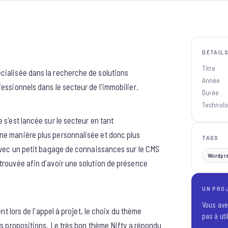
DÉTAIL
Titre
cialisée dans la recherche de solutions
Année
essionnels dans le secteur de l'immobilier.
Durée
Technolo
 s'est lancée sur le secteur en tant
ne manière plus personnalisée et donc plus
TAGS
 Avec un petit bagage de connaissances sur le CMS
Wordpr
trouvée afin d'avoir une solution de présence
UN PROJ
Vous ave
nt lors de l'appel à projet, le choix du thème
pas à uti
rs propositions. Le très bon thème
Nifty
a répondu