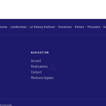
oulas
Landerneau
Le Relecq-Kerhuon
Gouesnou
Bohars
Plouzané
G
NAVIGATION
Accueil
Réalisations
Contact
Mentions légales
nfomaniak