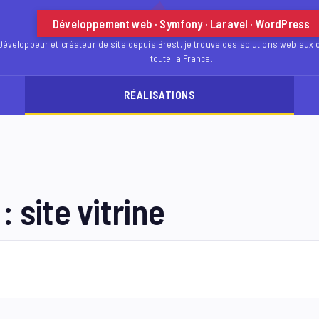
Développement web · Symfony · Laravel · WordPress
Développeur et créateur de site depuis Brest, je trouve des solutions web aux 
toute la France.
RÉALISATIONS
 site vitrine