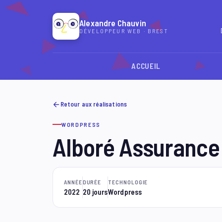
Alexandre Chauvin
DÉVELOPPEUR WEB · BREST
ACCUEIL
Retour aux réalisations
WORDPRESS
Alboré Assurance :
ANNÉE
DURÉE
TECHNOLOGIE
2022
20 jours
Wordpress