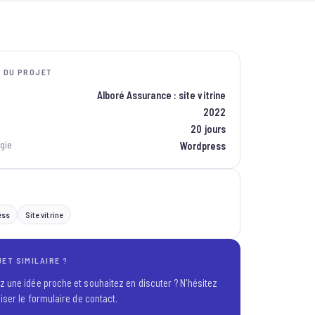
S DU PROJET
Alboré Assurance : site vitrine
2022
20 jours
gie
Wordpress
ess
Site vitrine
ET SIMILAIRE ?
z une idée proche et souhaitez en discuter ? N'hésitez
liser le formulaire de contact.