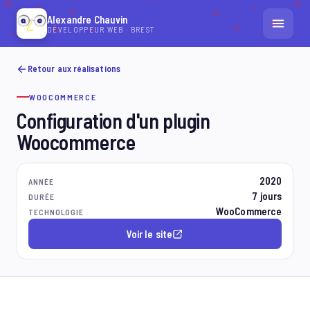
Alexandre Chauvin
DÉVELOPPEUR WEB · BREST
ACCUEIL
Retour aux réalisations
WOOCOMMERCE
RÉALISATIONS
Configuration d'un plugin
CONTACT
Woocommerce
DÉMARRER UN PROJET
2020
ANNÉE
7 jours
DURÉE
WooCommerce
TECHNOLOGIE
Voir le site